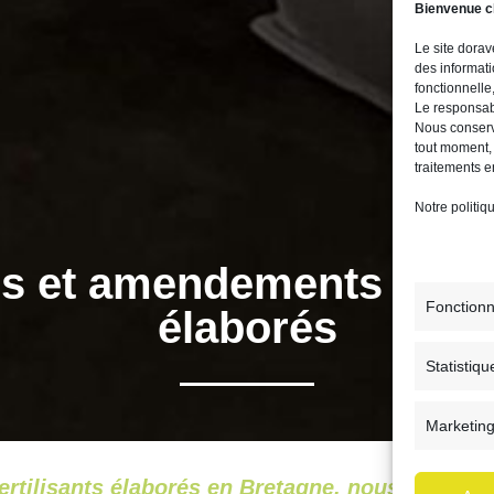
Bienvenue c
Le site dorave
des informati
fonctionnelle,
Le responsab
Nous conserv
tout moment,
traitements e
Notre
politiq
is et amendements orga
Fonctionn
élaborés
Statistiqu
Marketin
 fertilisants élaborés en Bretagne, nous propo